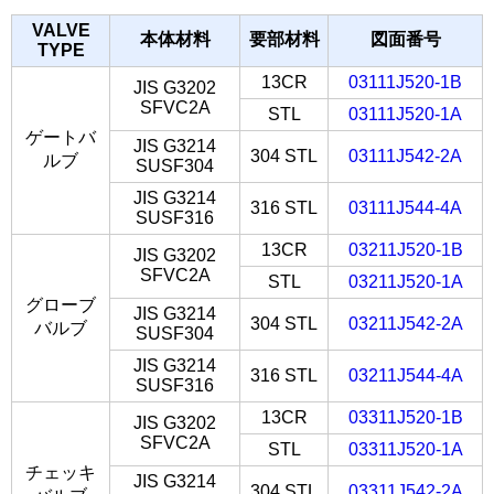
VALVE
本体材料
要部材料
図面番号
TYPE
13CR
03111J520-1B
JIS G3202
SFVC2A
STL
03111J520-1A
ゲートバ
JIS G3214
304 STL
03111J542-2A
ルブ
SUSF304
JIS G3214
316 STL
03111J544-4A
SUSF316
13CR
03211J520-1B
JIS G3202
SFVC2A
STL
03211J520-1A
グローブ
JIS G3214
304 STL
03211J542-2A
バルブ
SUSF304
JIS G3214
316 STL
03211J544-4A
SUSF316
13CR
03311J520-1B
JIS G3202
SFVC2A
STL
03311J520-1A
チェッキ
JIS G3214
304 STL
03311J542-2A