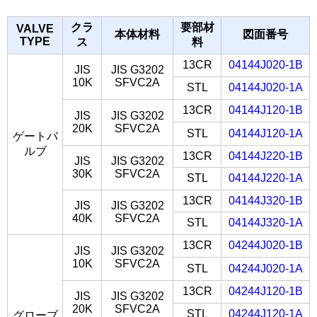
クラ
要部材
VALVE
本体材料
図面番号
TYPE
ス
料
13CR
04144J020-1B
JIS
JIS G3202
10K
SFVC2A
STL
04144J020-1A
13CR
04144J120-1B
JIS
JIS G3202
20K
SFVC2A
STL
04144J120-1A
ゲートバ
ルブ
13CR
04144J220-1B
JIS
JIS G3202
30K
SFVC2A
STL
04144J220-1A
13CR
04144J320-1B
JIS
JIS G3202
40K
SFVC2A
STL
04144J320-1A
13CR
04244J020-1B
JIS
JIS G3202
10K
SFVC2A
STL
04244J020-1A
13CR
04244J120-1B
JIS
JIS G3202
20K
SFVC2A
STL
04244J120-1A
グローブ