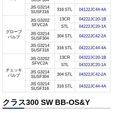
JIS G3214
316 STL
04122JC44-4A
SUSF316
13CR
04222JC20-1B
JIS G3202
SFVC2A
STL
04222JC20-1A
グローブ
JIS G3214
304 STL
04222JC42-2A
バルブ
SUSF304
JIS G3214
316 STL
04222JC44-4A
SUSF316
13CR
04322JC20-1B
JIS G3202
SFVC2A
STL
04322JC20-1A
チェッキ
JIS G3214
304 STL
04322JC42-2A
バルブ
SUSF304
JIS G3214
316 STL
04322JC44-4A
SUSF316
クラス300 SW BB-OS&Y