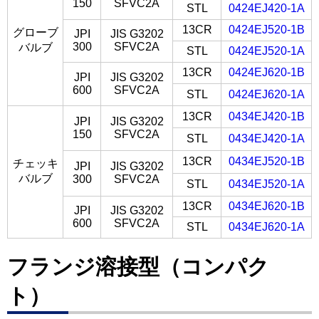
150
SFVC2A
STL
0424EJ420-1A
13CR
0424EJ520-1B
グローブ
JPI
JIS G3202
300
SFVC2A
バルブ
STL
0424EJ520-1A
13CR
0424EJ620-1B
JPI
JIS G3202
600
SFVC2A
STL
0424EJ620-1A
13CR
0434EJ420-1B
JPI
JIS G3202
150
SFVC2A
STL
0434EJ420-1A
13CR
0434EJ520-1B
チェッキ
JPI
JIS G3202
バルブ
300
SFVC2A
STL
0434EJ520-1A
13CR
0434EJ620-1B
JPI
JIS G3202
600
SFVC2A
STL
0434EJ620-1A
フランジ溶接型（コンパク
ト）