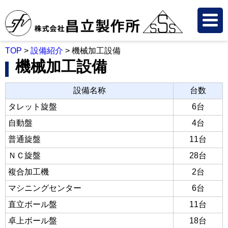
TOP
>
設備紹介
>
機械加工設備
機械加工設備
設備名称
台数
タレット旋盤
6台
自動盤
4台
普通旋盤
11台
ＮＣ旋盤
28台
複合加工機
2台
マシニングセンター
6台
直立ボール盤
11台
卓上ボール盤
18台